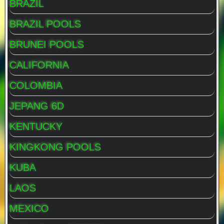
BRAZIL
BRAZIL POOLS
BRUNEI POOLS
CALIFORNIA
COLOMBIA
JEPANG 6D
KENTUCKY
KINGKONG POOLS
KUBA
LAOS
MEXICO