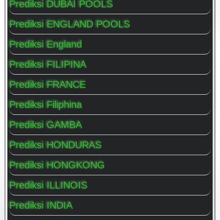
Prediksi DUBAI POOLS
Prediksi ENGLAND POOLS
Prediksi England
Prediksi FILIPINA
Prediksi FRANCE
Prediksi Filiphina
Prediksi GAMBA
Prediksi HONDURAS
Prediksi HONGKONG
Prediksi ILLINOIS
Prediksi INDIA