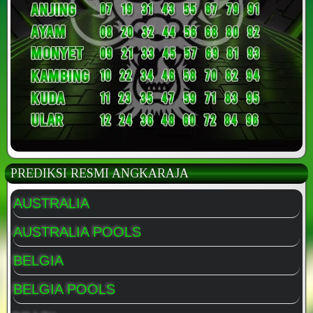
PREDIKSI RESMI ANGKARAJA
AUSTRALIA
AUSTRALIA POOLS
BELGIA
BELGIA POOLS