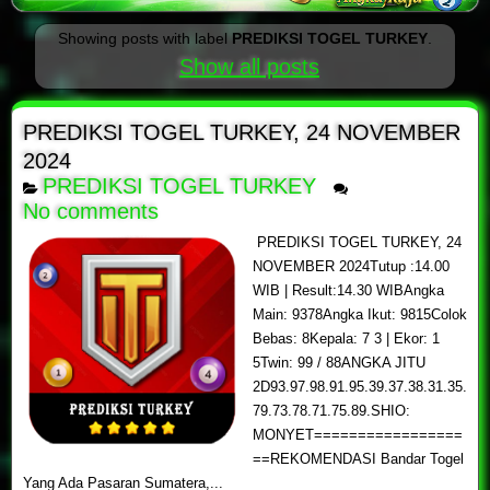
Showing posts with label
PREDIKSI TOGEL TURKEY
.
Show all posts
PREDIKSI TOGEL TURKEY, 24 NOVEMBER
2024
PREDIKSI TOGEL TURKEY
No comments
PREDIKSI TOGEL TURKEY, 24
NOVEMBER 2024Tutup :14.00
WIB | Result:14.30 WIBAngka
Main: 9378Angka Ikut: 9815Colok
Bebas: 8Kepala: 7 3 | Ekor: 1
5Twin: 99 / 88ANGKA JITU
2D93.97.98.91.95.39.37.38.31.35.
79.73.78.71.75.89.SHIO:
MONYET=================
==REKOMENDASI Bandar Togel
Yang Ada Pasaran Sumatera,...