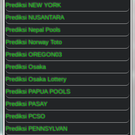
Prediksi NEW YORK
Prediksi NUSANTARA
Prediksi Nepal Pools
Prediksi Norway Toto
Prediksi OREGON03
Prediksi Osaka
Prediksi Osaka Lottery
Prediksi PAPUA POOLS
Prediksi PASAY
Prediksi PCSO
Prediksi PENNSYLVAN