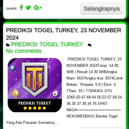
Selangkapnya
SHARE:
PREDIKSI TOGEL TURKEY, 23 NOVEMBER
2024
PREDIKSI TOGEL TURKEY
No comments
PREDIKSI TOGEL TURKEY, 23
NOVEMBER 2024Tutup :14.00
WIB | Result:14.30 WIBAngka
Main: 6537Angka Ikut: 8374Colok
Bebas: 7Kepala: 5 9 | Ekor: 6
7Twin: 33 / 77ANGKA JITU
2D65.63.67.68.64.56.53.57.58.54.
36.35.37.38.34.76.SHIO:
NAGA===================
REKOMENDASI Bandar Togel
Yang Ada Pasaran Sumatera,...