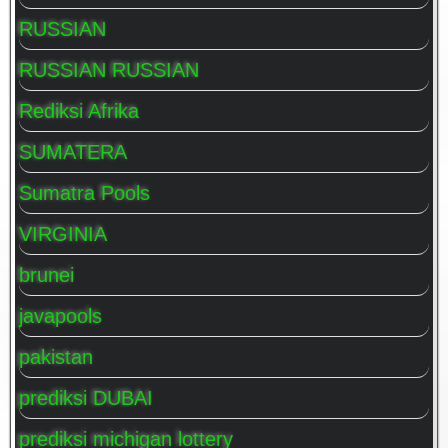
RUSSIAN
RUSSIAN RUSSIAN
Rediksi Afrika
SUMATERA
Sumatra Pools
VIRGINIA
brunei
javapools
pakistan
prediksi DUBAI
prediksi michigan lottery