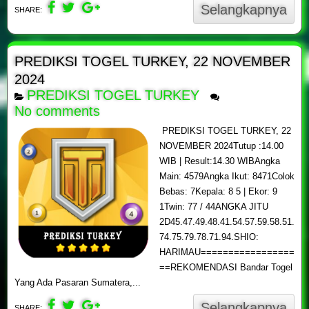
Selangkapnya
SHARE:
PREDIKSI TOGEL TURKEY, 22 NOVEMBER
2024
PREDIKSI TOGEL TURKEY
No comments
PREDIKSI TOGEL TURKEY, 22
NOVEMBER 2024Tutup :14.00
WIB | Result:14.30 WIBAngka
Main: 4579Angka Ikut: 8471Colok
Bebas: 7Kepala: 8 5 | Ekor: 9
1Twin: 77 / 44ANGKA JITU
2D45.47.49.48.41.54.57.59.58.51.
74.75.79.78.71.94.SHIO:
HARIMAU=================
==REKOMENDASI Bandar Togel
Yang Ada Pasaran Sumatera,...
Selangkapnya
SHARE: