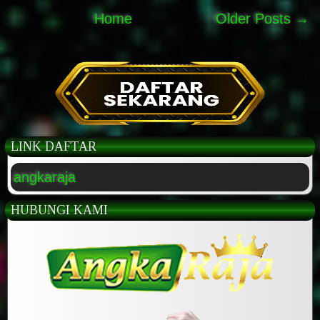
Home
Older Posts →
LINK DAFTAR
angkaraja
HUBUNGI KAMI