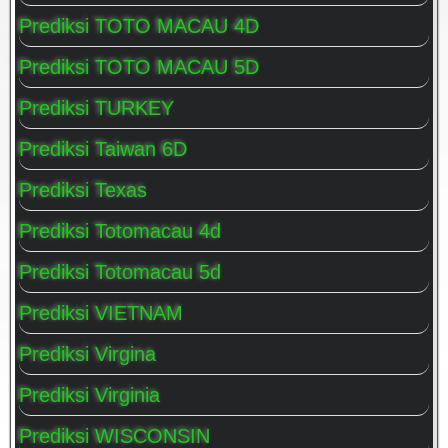
Prediksi TOTO MACAU 4D
Prediksi TOTO MACAU 5D
Prediksi TURKEY
Prediksi Taiwan 6D
Prediksi Texas
Prediksi Totomacau 4d
Prediksi Totomacau 5d
Prediksi VIETNAM
Prediksi Virgina
Prediksi Virginia
Prediksi WISCONSIN